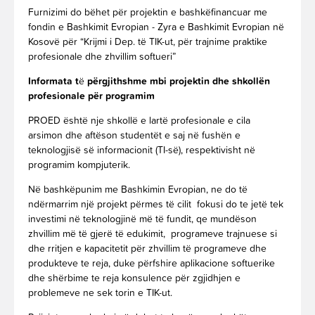
Furnizimi do bëhet për projektin e bashkëfinancuar me
fondin e Bashkimit Evropian - Zyra e Bashkimit Evropian në
Kosovë për “Krijmi i Dep. të TIK-ut, për trajnime praktike
profesionale dhe zhvillim softueri”
Informata t
ë
p
ërgjithshme mbi projektin dhe shkollën
profesionale për programim
PROED është nje shkollë e lartë profesionale e cila
arsimon dhe aftëson studentët e saj në fushën e
teknologjisë së informacionit (TI-së), respektivisht në
programim kompjuterik.
Në bashkëpunim me Bashkimin Evropian, ne do të
ndërmarrim një projekt përmes të cilit fokusi do te jetë tek
investimi në teknologjinë më të fundit, qe mundëson
zhvillim më të gjerë të edukimit, programeve trajnuese si
dhe rritjen e kapacitetit për zhvillim të programeve dhe
produkteve te reja, duke përfshire aplikacione softuerike
dhe shërbime te reja konsulence për zgjidhjen e
problemeve ne sek torin e TIK-ut.