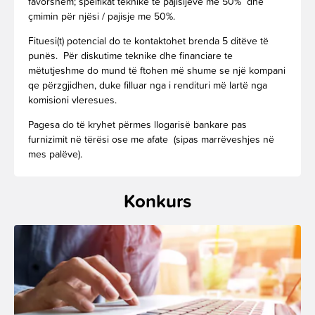
favorshëm; speifikat teknike te pajisijëve me 50% dhe
çmimin për njësi / pajisje me 50%.
Fituesi(t) potencial do te kontaktohet brenda 5 ditëve të
punës. Për diskutime teknike dhe financiare te
mëtutjeshme do mund të ftohen më shume se një kompani
qe përzgjidhen, duke filluar nga i rendituri më lartë nga
komisioni vleresues.
Pagesa do të kryhet përmes llogarisë bankare pas
furnizimit në tërësi ose me afate (sipas marrëveshjes në
mes palëve).
Konkurs