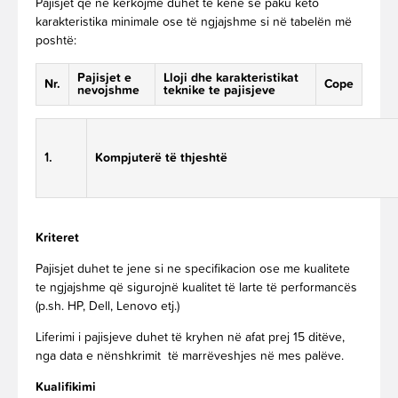
Pajisjet qe ne kerkojmë duhet te kenë se paku këto
karakteristika minimale ose të ngjajshme si në tabelën më
poshtë:
Pajisjet e
Lloji dhe karakteristikat
Nr.
Cope
nevojshme
teknike te pajisjeve
1.
Kompjuterë të thjeshtë
Kriteret
Pajisjet duhet te jene si ne specifikacion ose me kualitete
te ngjajshme që sigurojnë kualitet të larte të performancës
(p.sh. HP, Dell, Lenovo etj.)
Liferimi i pajisjeve duhet të kryhen në afat prej 15 ditëve,
nga data e nënshkrimit të marrëveshjes në mes palëve.
Kualifikimi