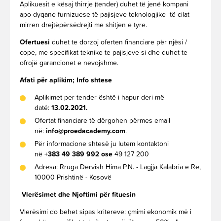
Aplikuesit e kësaj thirrje (tender) duhet të jenë kompani
apo dyqane furnizuese të pajisjeve teknologjike të cilat
mirren drejtëpërsëdrejti me shitjen e tyre.
Ofertuesi
duhet te dorzoj
oferten financiare
për njësi /
cope, me specifikat teknike te pajisjeve si dhe duhet te
ofrojë garancionet e nevojshme.
Afati për aplikim; Info shtese
Aplikimet per tender është i hapur deri më
datë:
13
.02.2021.
Ofertat financiare të dërgohen përmes email
në:
info@proedacademy.com
.
Për informacione shtesë ju lutem kontaktoni
në
+383
49 389 992 ose
49 127 200
Adresa: Rruga Dervish Hima P.N. - Lagjja Kalabria e Re,
10000 Prishtinë - Kosovë
Vlerësimet dhe Njoftimi për fituesin
Vlerësimi do behet sipas kritereve: çmimi ekonomik më i