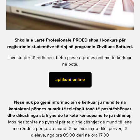
Shkolla e Lartë Profesionale PROED shpall konkurs për
regjistrimin studentëve të rinj në programin Zhvillues Softueri.
Investo për të ardhmen, bëhu pjesë e profesionit më të kërkuar
në botë.
aplikoni online
Nëse nuk po gjeni informacioin e kërkuar ju mund të na
kontaktoni përmes numrit të telefonit tonë të poshtëshënuar
dhe dikush nga stafi ynë do të ketë kënaqësinë të ju ndihmoj.
Mos hezitoni të na pyesni për të gjitha çështjet që mund të jenë
me rëndësi për ju. Ju mund të na thirrni çdo ditë, përveç të
dieleve, nga ora 09:00 deri në ora 17:00